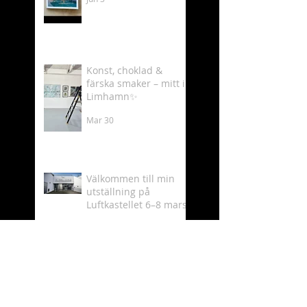
Konst, choklad &
färska smaker – mitt i
Limhamn✨
Mar 30
Välkommen till min
utställning på
Luftkastellet 6–8 mars
Mar 2
Behind the scenes as
an artist 🎨✨
Feb 19