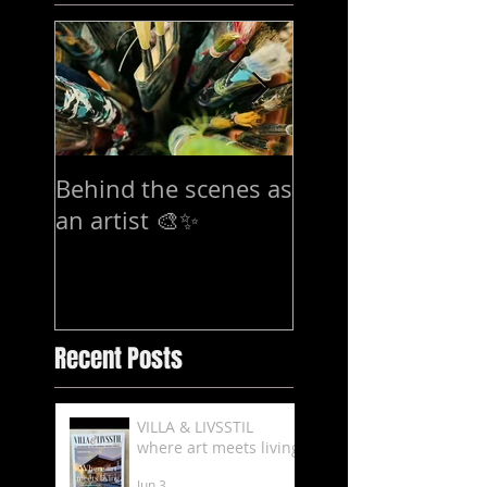
Behind the scenes as
7-15 mars Exhibi
an artist 🎨✨
in Stockholm
Recent Posts
VILLA & LIVSSTIL
where art meets living
Jun 3