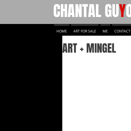
CHANTAL
GU
Y
HOME
ART FOR SALE
ME
CONTACT
ART + MINGEL