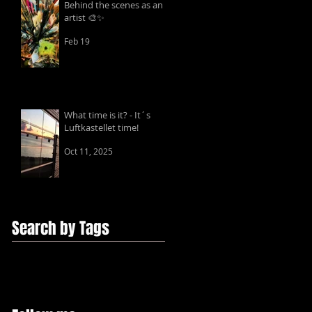
Behind the scenes as an
artist 🎨✨
Feb 19
What time is it? - It´s
Luftkastellet time!
Oct 11, 2025
Search by Tags
ChantalGuyotArt
Edition
Fine Art Prints
Giclée
foto
text
video