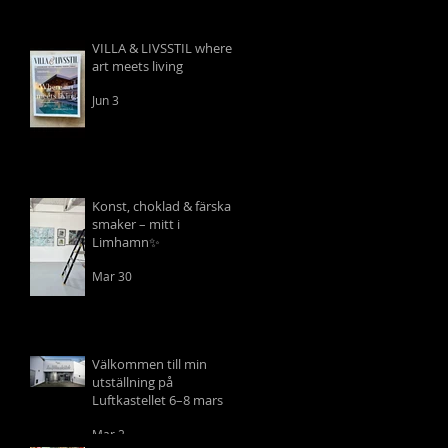
VILLA & LIVSSTIL where
art meets living
Jun 3
Konst, choklad & färska
smaker – mitt i
Limhamn✨
Mar 30
Välkommen till min
utställning på
Luftkastellet 6–8 mars
Mar 2