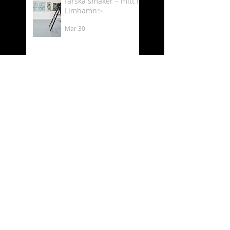
färska smaker – mitt i
Limhamn✨
Mar 30
Välkommen till min
utställning på
Luftkastellet 6–8 mars
Mar 2
Behind the scenes as
an artist 🎨✨
Feb 19
What time is it? - It´s
Luftkastellet time!
Oct 11, 2025